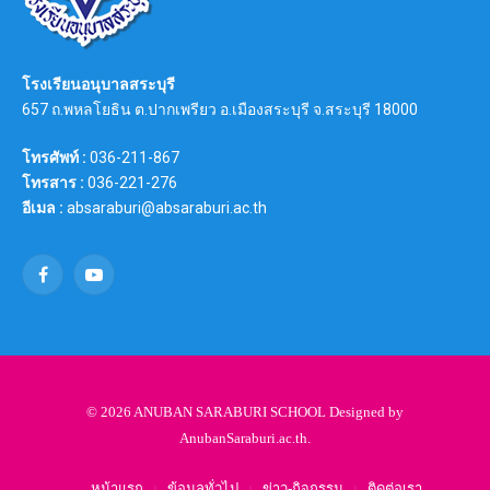
โรงเรียนอนุบาลสระบุรี
657 ถ.พหลโยธิน ต.ปากเพรียว อ.เมืองสระบุรี จ.สระบุรี 18000
โทรศัพท์ :
036-211-867
โทรสาร :
036-221-276
อีเมล :
absaraburi@absaraburi.ac.th
Facebook
YouTube
© 2026 ANUBAN SARABURI SCHOOL Designed by
AnubanSaraburi.ac.th
.
หน้าแรก
ข้อมูลทั่วไป
ข่าว-กิจกรรม
ติดต่อเรา