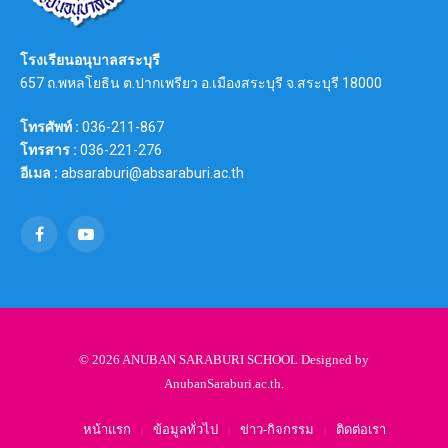
โรงเรียนอนุบาลสระบุรี
657 ถ.พหลโยธิน ต.ปากเพรียว อ.เมืองสระบุรี จ.สระบุรี 18000
โทรศัพท์ :
036-211-867
โทรสาร :
036-221-276
อีเมล :
absaraburi@absaraburi.ac.th
Facebook
YouTube
© 2026 ANUBAN SARABURI SCHOOL Designed by
AnubanSaraburi.ac.th
.
หน้าแรก
ข้อมูลทั่วไป
ข่าว-กิจกรรม
ติดต่อเรา