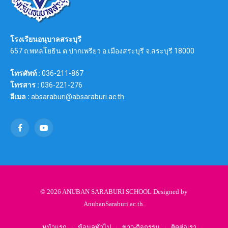
โรงเรียนอนุบาลสระบุรี
657 ถ.พหลโยธิน ต.ปากเพรียว อ.เมืองสระบุรี จ.สระบุรี 18000
โทรศัพท์ :
036-211-867
โทรสาร :
036-221-276
อีเมล :
absaraburi@absaraburi.ac.th
Facebook
YouTube
© 2026 ANUBAN SARABURI SCHOOL Designed by
AnubanSaraburi.ac.th
.
หน้าแรก
ข้อมูลทั่วไป
ข่าว-กิจกรรม
ติดต่อเรา