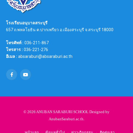
โรงเรียนอนุบาลสระบุรี
657 ถ.พหลโยธิน ต.ปากเพรียว อ.เมืองสระบุรี จ.สระบุรี 18000
โทรศัพท์ :
036-211-867
โทรสาร :
036-221-276
อีเมล :
absaraburi@absaraburi.ac.th
Facebook
YouTube
© 2026 ANUBAN SARABURI SCHOOL Designed by
AnubanSaraburi.ac.th
.
หน้าแรก
ข้อมูลทั่วไป
ข่าว-กิจกรรม
ติดต่อเรา