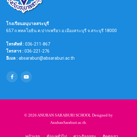
โรงเรียนอนุบาลสระบุรี
657 ถ.พหลโยธิน ต.ปากเพรียว อ.เมืองสระบุรี จ.สระบุรี 18000
โทรศัพท์ :
036-211-867
โทรสาร :
036-221-276
อีเมล :
absaraburi@absaraburi.ac.th
Facebook
YouTube
© 2026 ANUBAN SARABURI SCHOOL Designed by
AnubanSaraburi.ac.th
.
หน้าแรก
ข้อมูลทั่วไป
ข่าว-กิจกรรม
ติดต่อเรา