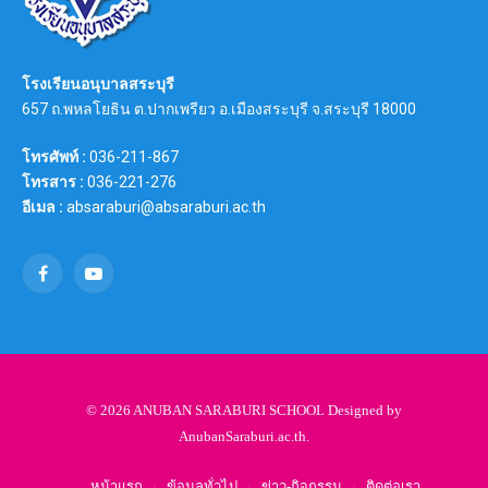
โรงเรียนอนุบาลสระบุรี
657 ถ.พหลโยธิน ต.ปากเพรียว อ.เมืองสระบุรี จ.สระบุรี 18000
โทรศัพท์ :
036-211-867
โทรสาร :
036-221-276
อีเมล :
absaraburi@absaraburi.ac.th
Facebook
YouTube
© 2026 ANUBAN SARABURI SCHOOL Designed by
AnubanSaraburi.ac.th
.
หน้าแรก
ข้อมูลทั่วไป
ข่าว-กิจกรรม
ติดต่อเรา