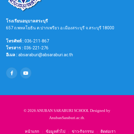
โรงเรียนอนุบาลสระบุรี
657 ถ.พหลโยธิน ต.ปากเพรียว อ.เมืองสระบุรี จ.สระบุรี 18000
โทรศัพท์ :
036-211-867
โทรสาร :
036-221-276
อีเมล :
absaraburi@absaraburi.ac.th
Facebook
YouTube
© 2026 ANUBAN SARABURI SCHOOL Designed by
AnubanSaraburi.ac.th
.
หน้าแรก
ข้อมูลทั่วไป
ข่าว-กิจกรรม
ติดต่อเรา