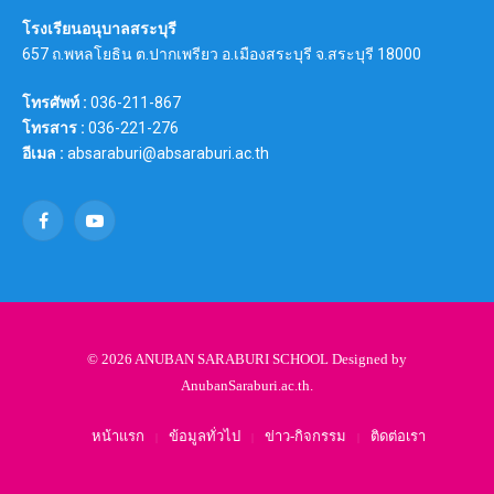
โรงเรียนอนุบาลสระบุรี
657 ถ.พหลโยธิน ต.ปากเพรียว อ.เมืองสระบุรี จ.สระบุรี 18000
โทรศัพท์ :
036-211-867
โทรสาร :
036-221-276
อีเมล :
absaraburi@absaraburi.ac.th
Facebook
YouTube
© 2026 ANUBAN SARABURI SCHOOL Designed by
AnubanSaraburi.ac.th
.
หน้าแรก
ข้อมูลทั่วไป
ข่าว-กิจกรรม
ติดต่อเรา