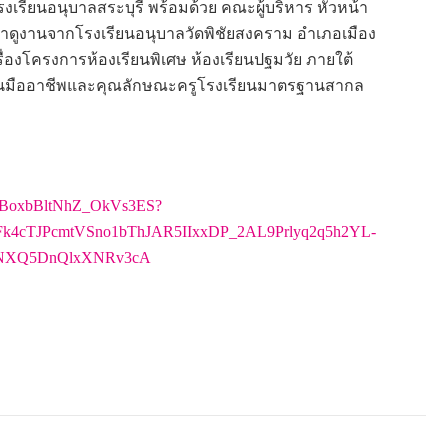
รงเรียนอนุบาลสระบุรี พร้อมด้วย คณะผู้บริหาร หัวหน้า
ดูงานจากโรงเรียนอนุบาลวัดพิชัยสงคราม อำเภอเมือง
องโครงการห้องเรียนพิเศษ ห้องเรียนปฐมวัย ภายใต้
็นมืออาชีพและคุณลักษณะครูโรงเรียนมาตรฐานสากล
KCFBoxbBltNhZ_OkVs3ES?
Fk4cTJPcmtVSno1bThJAR5IIxxDP_2AL9Prlyq2q5h2YL-
5cNXQ5DnQlxXNRv3cA