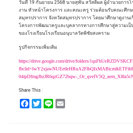
วันที่ 19 กันยายน 2568 นายสุพัน สวัสดิผล ผู้อำนวยการโ
งาน หัวหน้าโครงการ และคณะครู ร่วมต้อนรับคณะศึกษา
สมุทรปราการ จังหวัดสมุทรปราการ โดยมาศึกษาดูงานเรื่
โครงการพัฒนาครูและบุคลากรทางการศึกษาสู่ความเป
ของโรงเรียนโรงเรียนอนุบาลวัดพิชัยสงคราม
รูปกิจกรรมเพิ่มเติม
https://drive.google.com/drive/folders/1qsFbUeRZDVS
fbclid=IwY2xjawNUEetleHRuA2FlbQIxMABicmlkETFib
04ipDfmgJhzJR6qzGZ72bqw-_Or_qveIV5Q_aem_Xl8a
Share This :
Facebook
Twitter
Line
Email