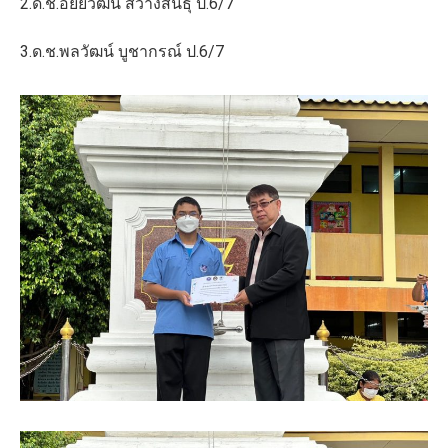
2.ด.ช.อัยยวัฒน์ สว่างสินธุ์ ป.6/7
3.ด.ช.พลวัฒน์ บูชากรณ์ ป.6/7