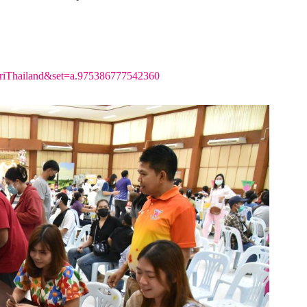
uriThailand&set=a.975386777542360