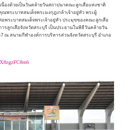
ื่องด้วยเป็นวันคล้ายวันสถาปนาคณะลูกเสือแห่งชาติ
ุณพระบาทสมเด็จพระมงกุฎเกล้าเจ้าอยู่หัว พระผู้
อพระบาทสมเด็จพระเจ้าอยู่หัว ประมุขของคณะลูกเสือ
ยการลูกเสือจังหวัดสระบุรี เป็นประธานในพิธีวันคล้ายวัน
67 ณ สนามกีฬาองค์การบริหารส่วนจังหวัดสระบุรี อำเภอ
PtcX8zgzFC8m6