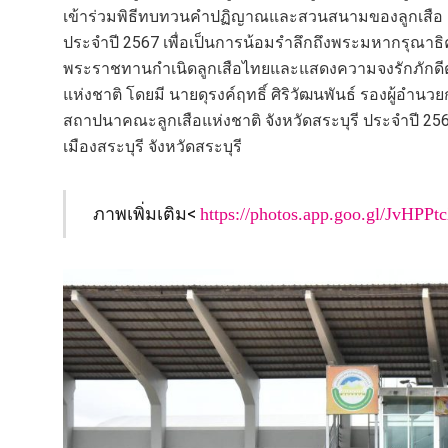
เข้าร่วมพิธีทบทวนคำปฏิญาณและสวนสนามของลูกเสือ เน
ประจำปี 2567 เพื่อเป็นการน้อมรำลึกถึงพระมหากรุณาธิค
พระราชทานกำเนิดลูกเสือไทยและแสดงความจงรักภักดีต่
แห่งชาติ โดยมี นายดุรงค์ฤทธิ์ ศิริวัฒนพันธ์ รองผู้อำนว
สถาปนาคณะลูกเสือแห่งชาติ จังหวัดสระบุรี ประจำปี 25
เมืองสระบุรี จังหวัดสระบุรี
ภาพเพิ่มเติม<
https://photos.app.goo.gl/JvHP