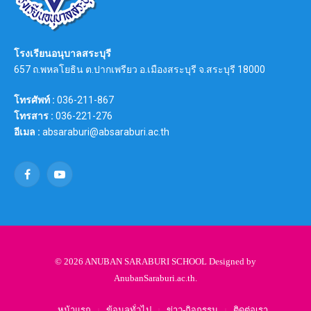
โรงเรียนอนุบาลสระบุรี
657 ถ.พหลโยธิน ต.ปากเพรียว อ.เมืองสระบุรี จ.สระบุรี 18000
โทรศัพท์ :
036-211-867
โทรสาร :
036-221-276
อีเมล :
absaraburi@absaraburi.ac.th
Facebook
YouTube
© 2026 ANUBAN SARABURI SCHOOL Designed by
AnubanSaraburi.ac.th
.
หน้าแรก
ข้อมูลทั่วไป
ข่าว-กิจกรรม
ติดต่อเรา