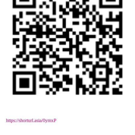
https://shorturl.asia/0ymxP