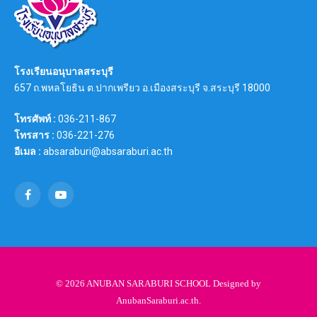
โรงเรียนอนุบาลสระบุรี
657 ถ.พหลโยธิน ต.ปากเพรียว อ.เมืองสระบุรี จ.สระบุรี 18000
โทรศัพท์ :
036-211-867
โทรสาร :
036-221-276
อีเมล :
absaraburi@absaraburi.ac.th
Facebook
YouTube
© 2026 ANUBAN SARABURI SCHOOL Designed by
AnubanSaraburi.ac.th
.