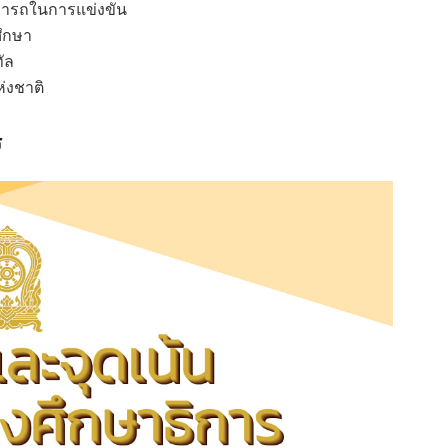
มารถในการแข่งขัน
ศึกษา
ัล
่งชาติ
ร