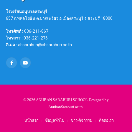
โรงเรียนอนุบาลสระบุรี
657 ถ.พหลโยธิน ต.ปากเพรียว อ.เมืองสระบุรี จ.สระบุรี 18000
โทรศัพท์ :
036-211-867
โทรสาร :
036-221-276
อีเมล :
absaraburi@absaraburi.ac.th
Facebook
YouTube
© 2026 ANUBAN SARABURI SCHOOL Designed by
AnubanSaraburi.ac.th
.
หน้าแรก
ข้อมูลทั่วไป
ข่าว-กิจกรรม
ติดต่อเรา