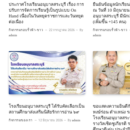
ประกาศโรงเรียนอนุบาลสระบุรี เรื่อง การ
ยืนยันข้อมูลนักเรี
ปรับการจัดการเรียนรู้เป็นรูปแบบ On
ณ วันที่ 10 มิถุนาย
Hand เนื่องในวันหยุดราชการและวันหยุด
อนุบาลสระบุรี มีนั
ต่อเนื่อง
(เพิ่มขึ้น +145 คน)
กิจกรรมรอบรั้วฟ้า-ขาว
22 กรกฎาคม 2026
By
กิจกรรมรอบรั้วฟ้า-ขาว
admin
admin
โรงเรียนอนุบาลสระบุรี ได้รับคัดเลือกเป็น
ขอแสดงความยินดีกั
สถานศึกษาส่งเสริมนิสัยรักการอ่าน ๖๙
หงษ์ร่อน ตำแหน่ง ร
โรงเรียนอนุบาลสระบ
กิจกรรมของเรา
12 มิถุนายน 2026
By
admin
รางวัลเชิดชูเกียรต
ศึกษาดีเด่น ประจำป