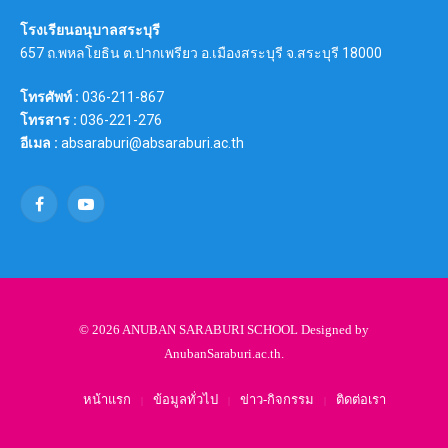
โรงเรียนอนุบาลสระบุรี
657 ถ.พหลโยธิน ต.ปากเพรียว อ.เมืองสระบุรี จ.สระบุรี 18000
โทรศัพท์ :
036-211-867
โทรสาร :
036-221-276
อีเมล :
absaraburi@absaraburi.ac.th
Facebook
YouTube
© 2026 ANUBAN SARABURI SCHOOL Designed by
AnubanSaraburi.ac.th
.
หน้าแรก
ข้อมูลทั่วไป
ข่าว-กิจกรรม
ติดต่อเรา