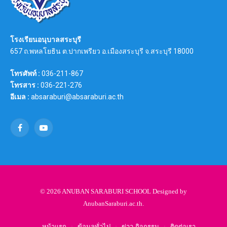
โรงเรียนอนุบาลสระบุรี
657 ถ.พหลโยธิน ต.ปากเพรียว อ.เมืองสระบุรี จ.สระบุรี 18000
โทรศัพท์ :
036-211-867
โทรสาร :
036-221-276
อีเมล :
absaraburi@absaraburi.ac.th
Facebook
YouTube
© 2026 ANUBAN SARABURI SCHOOL Designed by
AnubanSaraburi.ac.th
.
หน้าแรก
ข้อมูลทั่วไป
ข่าว-กิจกรรม
ติดต่อเรา