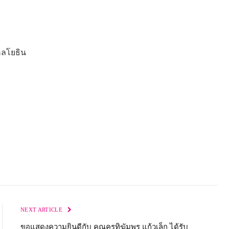
หลโยธิน
NEXT ARTICLE
ขอแสดงความยินดีกับ คุณครูทิฆัมพร แก้วเล็ก ได้รับ