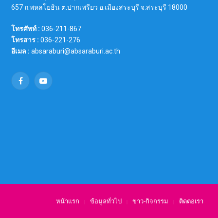
657 ถ.พหลโยธิน ต.ปากเพรียว อ.เมืองสระบุรี จ.สระบุรี 18000
โทรศัพท์ :
036-211-867
โทรสาร :
036-221-276
อีเมล :
absaraburi@absaraburi.ac.th
Facebook
YouTube
หน้าแรก
ข้อมูลทั่วไป
ข่าว-กิจกรรม
ติดต่อเรา