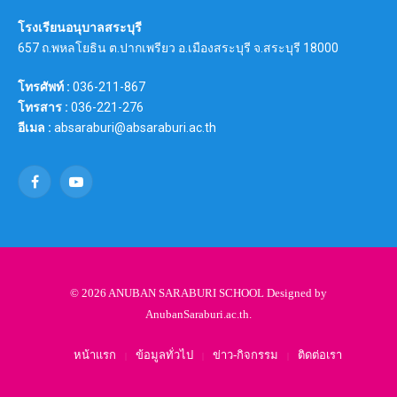
โรงเรียนอนุบาลสระบุรี
657 ถ.พหลโยธิน ต.ปากเพรียว อ.เมืองสระบุรี จ.สระบุรี 18000
โทรศัพท์ :
036-211-867
โทรสาร :
036-221-276
อีเมล :
absaraburi@absaraburi.ac.th
Facebook
YouTube
© 2026 ANUBAN SARABURI SCHOOL Designed by
AnubanSaraburi.ac.th
.
หน้าแรก
ข้อมูลทั่วไป
ข่าว-กิจกรรม
ติดต่อเรา