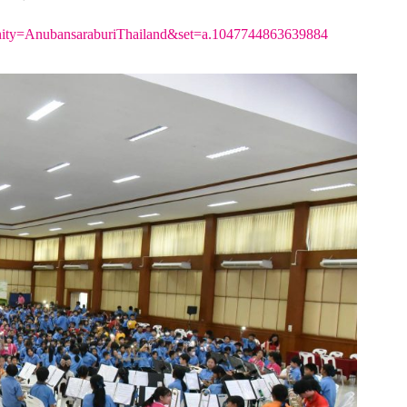
anity=AnubansaraburiThailand&set=a.1047744863639884